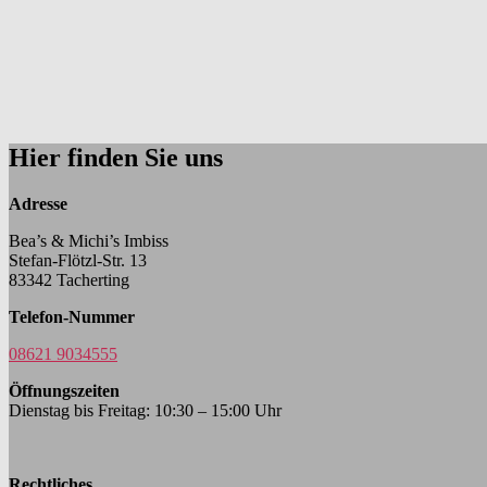
Hier finden Sie uns
Adresse
Bea’s & Michi’s Imbiss
Stefan-Flötzl-Str. 13
83342 Tacherting
Telefon-Nummer
08621 9034555
Öffnungszeiten
Dienstag bis Freitag: 10:30 – 15:00 Uhr
Rechtliches